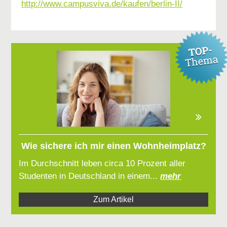
http://www.campusviva.de/kaufen/berlin-II/
Wie sichere ich mir einen Wohnheimplatz?
Im Durchschnitt leben circa 10 Prozent aller
Studenten in Deutschland in einem...
mehr
Zum Artikel